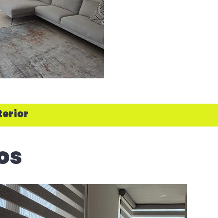
terior
os