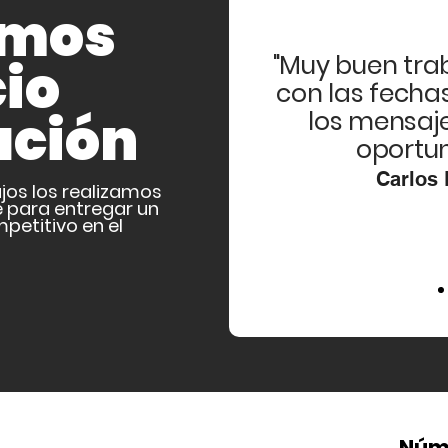
amos
"Muy buen tra
cio
con las fecha
ación
los mensaje
oportu
Carlos
jos los realizamos
 para entregar un
petitivo en el
Núm