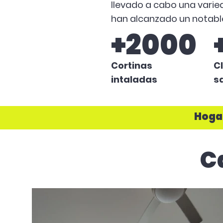
llevado a cabo
una varie
han alcanzado
un notabl
+2000
Cortinas
C
intaladas
s
Hogar
C