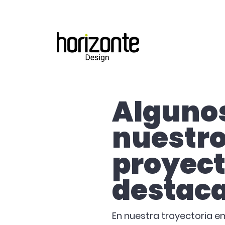
Alguno
nuestr
proyec
destac
En nuestra trayectoria e