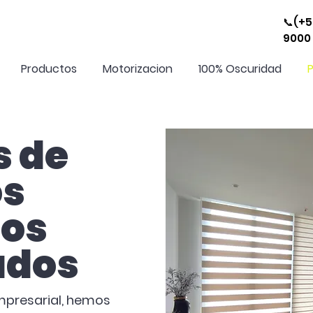
📞(+
9000
Productos
Motorizacion
100% Oscuridad
s de
os
tos
ados
mpresarial, hemos