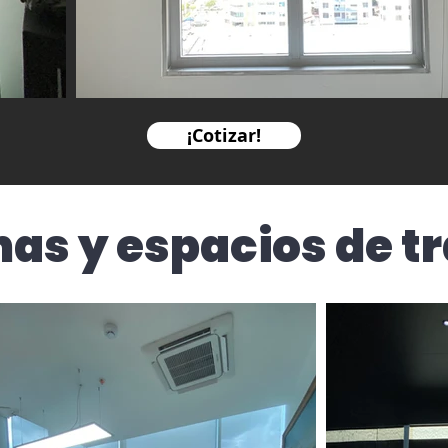
¡Cotizar!
nas y espacios de t