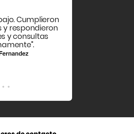
bajo. Cumplieron
s y respondieron
s y consultas
namente".
 Fernandez
eros
de contacto