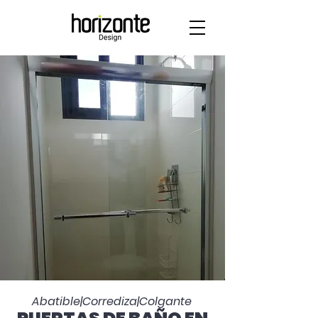
Abatible|Corrediza|Colgante